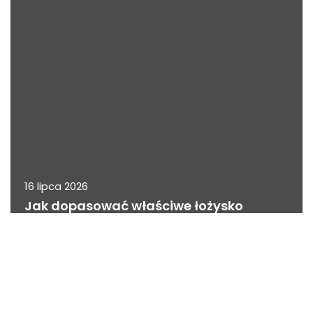
16 lipca 2026
Jak dopasować właściwe łożysko
igiełkowe do specyficznych potrzeb
aplikacji przemysłowej
INNE