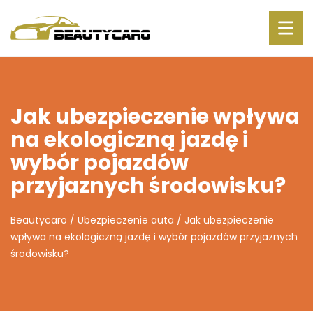
Jak ubezpieczenie wpływa
na ekologiczną jazdę i
wybór pojazdów
przyjaznych środowisku?
Beautycaro
/
Ubezpieczenie auta
/
Jak ubezpieczenie
wpływa na ekologiczną jazdę i wybór pojazdów przyjaznych
środowisku?