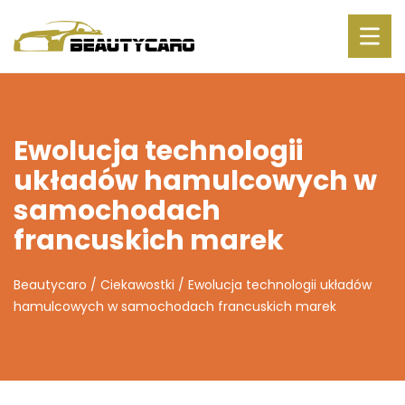
Ewolucja technologii
układów hamulcowych w
samochodach
francuskich marek
Beautycaro
/
Ciekawostki
/
Ewolucja technologii układów
hamulcowych w samochodach francuskich marek