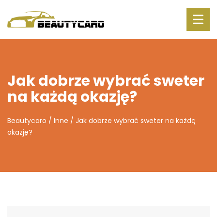
Jak dobrze wybrać sweter
na każdą okazję?
Beautycaro
/
Inne
/
Jak dobrze wybrać sweter na każdą
okazję?