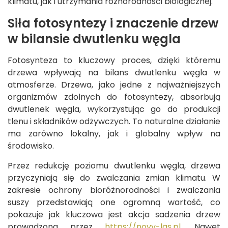
klimatu, jak i utrzymania różnorodności biologicznej.
Siła fotosyntezy i znaczenie drzew
w bilansie dwutlenku węgla
Fotosynteza to kluczowy proces, dzięki któremu
drzewa wpływają na bilans dwutlenku węgla w
atmosferze. Drzewa, jako jedne z najważniejszych
organizmów zdolnych do fotosyntezy, absorbują
dwutlenek węgla, wykorzystując go do produkcji
tlenu i składników odżywczych. To naturalne działanie
ma zarówno lokalny, jak i globalny wpływ na
środowisko.
Przez redukcję poziomu dwutlenku węgla, drzewa
przyczyniają się do zwalczania zmian klimatu. W
zakresie ochrony bioróżnorodności i zwalczania
suszy przedstawiają one ogromną wartość, co
pokazuje jak kluczowa jest akcja sadzenia drzew
prowadzona przez
https://novy-las.pl
. Nawet