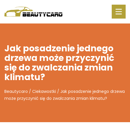
Jak posadzenie jednego
drzewa może przyczynić
się do zwalczania zmian
klimatu?
Beautycaro
/
Ciekawostki
/
Jak posadzenie jednego drzewa
może przyczynić się do zwalczania zmian klimatu?