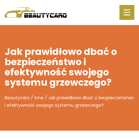
Jak prawidłowo dbać o
bezpieczeństwo i
efektywność swojego
systemu grzewczego?
Beautycaro
/
Inne
/
Jak prawidłowo dbać o bezpieczeństwo
i efektywność swojego systemu grzewczego?