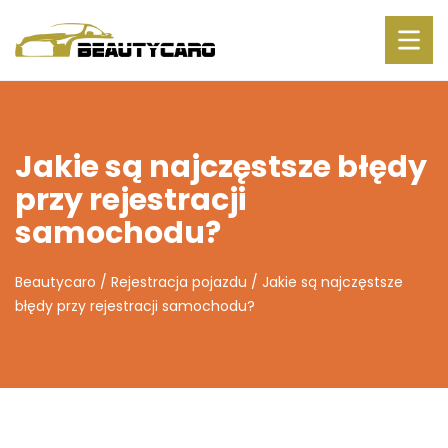
Jakie są najczęstsze błędy
przy rejestracji
samochodu?
Beautycaro
/
Rejestracja pojazdu
/
Jakie są najczęstsze
błędy przy rejestracji samochodu?