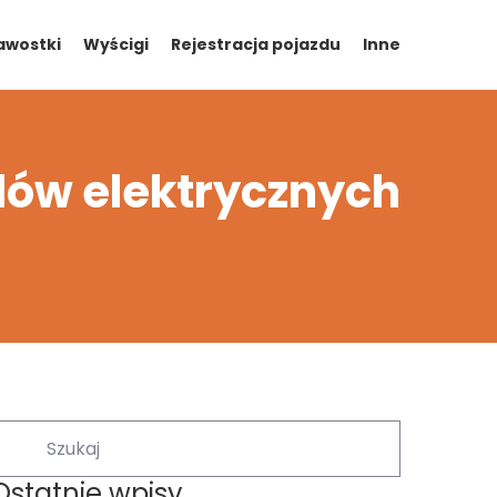
awostki
Wyścigi
Rejestracja pojazdu
Inne
dów elektrycznych
Ostatnie wpisy