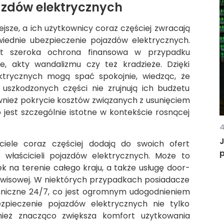
jazdów elektrycznych
ejsze, a ich użytkownicy coraz częściej zwracają
wiednie ubezpieczenie pojazdów elektrycznych.
est szeroka ochrona finansowa w przypadku
zje, akty wandalizmu czy też kradzieże. Dzięki
ktrycznych mogą spać spokojnie, wiedząc, że
szkodzonych części nie zrujnują ich budżetu
ównież pokrycie kosztów związanych z usunięciem
jest szczególnie istotne w kontekście rosnącej
4
J
ciele coraz częściej dodają do swoich ofert
 właścicieli pojazdów elektrycznych. Może to
 na terenie całego kraju, a także usługę door-
rwisowej. W niektórych przypadkach posiadacze
hniczne 24/7, co jest ogromnym udogodnieniem
zpieczenie pojazdów elektrycznych nie tylko
ież znacząco zwiększa komfort użytkowania