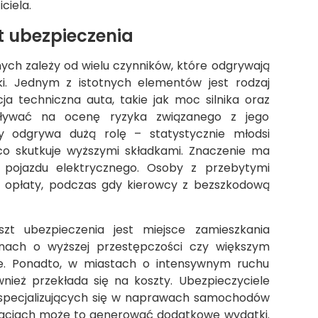
ciela.
t ubezpieczenia
ch zależy od wielu czynników, które odgrywają
ki. Jednym z istotnych elementów jest rodzaj
ja techniczna auta, takie jak moc silnika oraz
ływać na ocenę ryzyka związanego z jego
y odgrywa dużą rolę – statystycznie młodsi
 co skutkuje wyższymi składkami. Znaczenie ma
la pojazdu elektrycznego. Osoby z przebytymi
 opłaty, podczas gdy kierowcy z bezszkodową
t ubezpieczenia jest miejsce zamieszkania
ionach o wyższej przestępczości czy większym
. Ponadto, w miastach o intensywnym ruchu
wnież przekłada się na koszty. Ubezpieczyciele
 specjalizujących się w naprawach samochodów
izacjach może to generować dodatkowe wydatki.