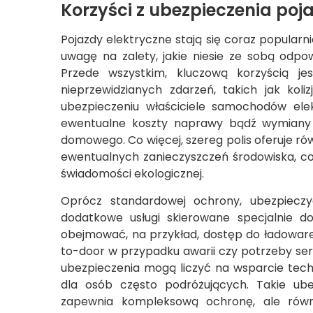
Korzyści z ubezpieczenia po
Pojazdy elektryczne stają się coraz popularni
uwagę na zalety, jakie niesie ze sobą odpo
Przede wszystkim, kluczową korzyścią j
nieprzewidzianych zdarzeń, takich jak koli
ubezpieczeniu właściciele samochodów ele
ewentualne koszty naprawy bądź wymiany u
domowego. Co więcej, szereg polis oferuje r
ewentualnych zanieczyszczeń środowiska, co 
świadomości ekologicznej.
Oprócz standardowej ochrony, ubezpieczy
dodatkowe usługi skierowane specjalnie do
obejmować, na przykład, dostęp do ładowarek
to-door w przypadku awarii czy potrzeby se
ubezpieczenia mogą liczyć na wsparcie tec
dla osób często podróżujących. Takie ube
zapewnia kompleksową ochronę, ale równ