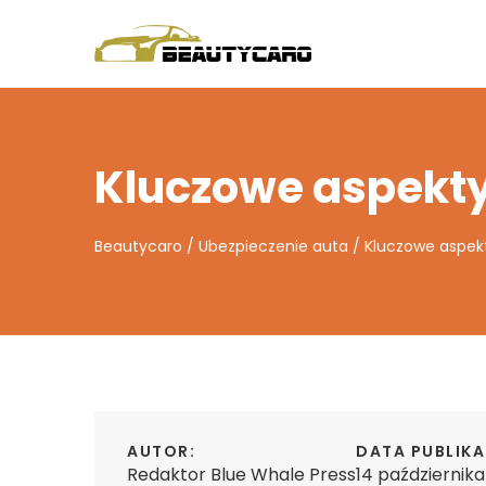
Kluczowe aspekty
Beautycaro
/
Ubezpieczenie auta
/
Kluczowe aspek
AUTOR:
DATA PUBLIKA
Redaktor Blue Whale Press
14 październik