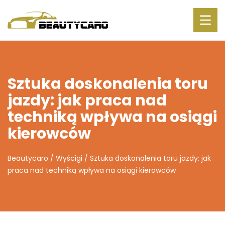
Sztuka doskonalenia toru
jazdy: jak praca nad
techniką wpływa na osiągi
kierowców
Beautycaro
/
Wyścigi
/
Sztuka doskonalenia toru jazdy: jak
praca nad techniką wpływa na osiągi kierowców