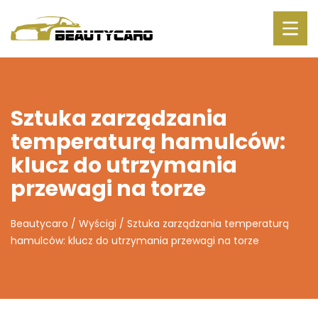
Sztuka zarządzania
temperaturą hamulców:
klucz do utrzymania
przewagi na torze
Beautycaro
/
Wyścigi
/
Sztuka zarządzania temperaturą
hamulców: klucz do utrzymania przewagi na torze