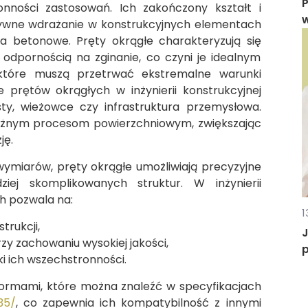
nności zastosowań. Ich zakończony kształt i
w
ywne wdrażanie w konstrukcyjnych elementach
nia betonowe. Pręty okrągłe charakteryzują się
odpornością na zginanie, co czyni je idealnym
 które muszą przetrwać ekstremalne warunki
 prętów okrągłych w inżynierii konstrukcyjnej
ty, wieżowce czy infrastruktura przemysłowa.
óżnym procesom powierzchniowym, zwiększając
ję.
wymiarów, pręty okrągłe umożliwiają precyzyjne
ziej skomplikowanych struktur. W inżynierii
h pozwala na:
1
rukcji,
y zachowaniu wysokiej jakości,
ki ich wszechstronności.
normami, które można znaleźć w specyfikacjach
35/
, co zapewnia ich kompatybilność z innymi