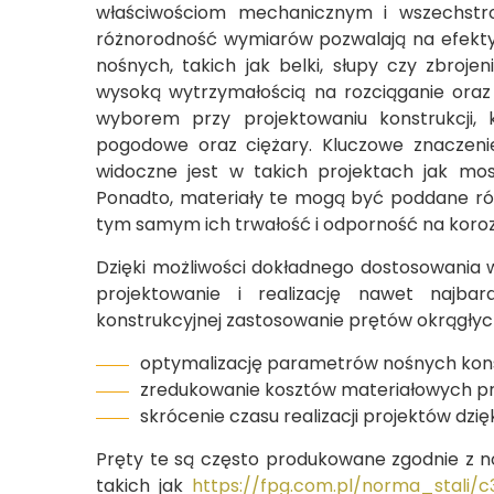
właściwościom mechanicznym i wszechstro
różnorodność wymiarów pozwalają na efekt
nośnych, takich jak belki, słupy czy zbroje
wysoką wytrzymałością na rozciąganie oraz 
wyborem przy projektowaniu konstrukcji,
pogodowe oraz ciężary. Kluczowe znaczenie
widoczne jest w takich projektach jak mos
Ponadto, materiały te mogą być poddane r
tym samym ich trwałość i odporność na koroz
Dzięki możliwości dokładnego dostosowania 
projektowanie i realizację nawet najbard
konstrukcyjnej zastosowanie prętów okrągłyc
optymalizację parametrów nośnych konst
zredukowanie kosztów materiałowych prz
skrócenie czasu realizacji projektów dzię
Pręty te są często produkowane zgodnie z 
takich jak
https://fpg.com.pl/norma_stali/c