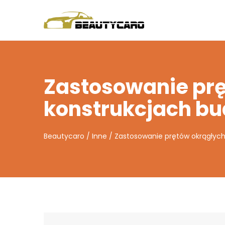
Zastosowanie pr
konstrukcjach b
Beautycaro
/
Inne
/
Zastosowanie prętów okrągłyc