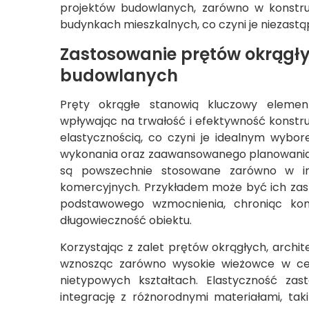
projektów budowlanych, zarówno w konstr
budynkach mieszkalnych, co czyni je niezast
Zastosowanie prętów okrągł
budowlanych
Pręty okrągłe stanowią kluczowy elemen
wpływając na trwałość i efektywność konstruk
elastycznością, co czyni je idealnym wyb
wykonania oraz zaawansowanego planowania
są powszechnie stosowane zarówno w infr
komercyjnych. Przykładem może być ich zas
podstawowego wzmocnienia, chroniąc kons
długowieczność obiektu.
Korzystając z zalet prętów okrągłych, archit
wznosząc zarówno wysokie wieżowce w cent
nietypowych kształtach. Elastyczność za
integrację z różnorodnymi materiałami, tak