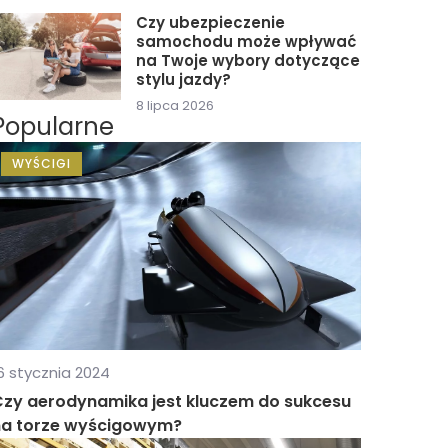
Czy ubezpieczenie
samochodu może wpływać
na Twoje wybory dotyczące
stylu jazdy?
8 lipca 2026
Popularne
WYŚCIGI
6 stycznia 2024
Czy aerodynamika jest kluczem do sukcesu
na torze wyścigowym?