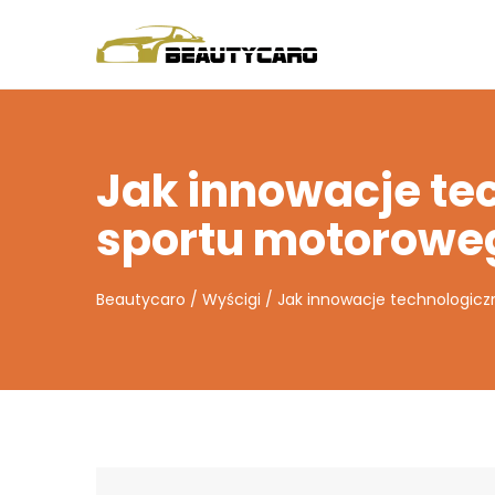
Jak innowacje te
sportu motorowe
Beautycaro
/
Wyścigi
/
Jak innowacje technologicz