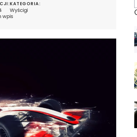
CJI:
KATEGORIA:
4
Wyścigi
n wpis