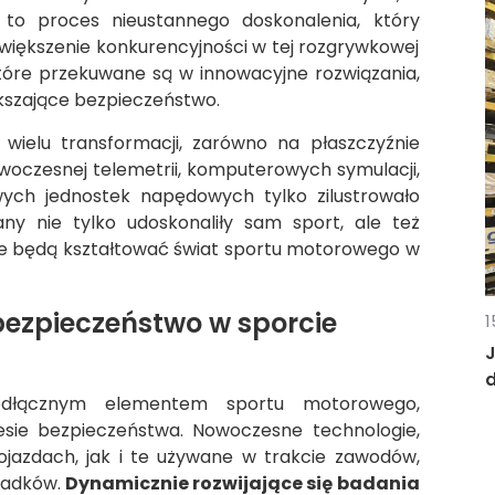
o proces nieustannego doskonalenia, który
 zwiększenie konkurencyjności w tej rozgrywkowej
 które przekuwane są w innowacyjne rozwiązania,
kszające bezpieczeństwo.
wielu transformacji, zarówno na płaszczyźnie
nowoczesnej telemetrii, komputerowych symulacji,
ch jednostek napędowych tylko zilustrowało
ny nie tylko udoskonaliły sam sport, ale też
óre będą kształtować świat sportu motorowego w
bezpieczeństwo w sporcie
1
d
eodłącznym elementem sportu motorowego,
sie bezpieczeństwa. Nowoczesne technologie,
jazdach, jak i te używane w trakcie zawodów,
padków.
Dynamicznie rozwijające się badania