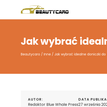
Jak wybrać ideal
Beautycaro
/
Inne
/
Jak wybrać idealne doniczki do
AUTOR:
DATA PUBLIKA
Redaktor Blue Whale Press
27 września 20