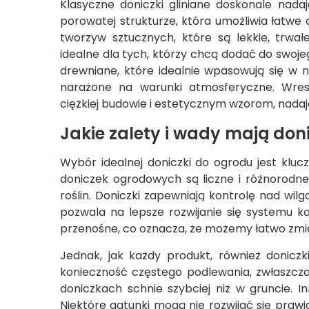
Klasyczne doniczki gliniane doskonale nadają
porowatej strukturze, która umożliwia łatwe
tworzyw sztucznych, które są lekkie, trwał
idealne dla tych, którzy chcą dodać do swoj
drewniane, które idealnie wpasowują się w n
narażone na warunki atmosferyczne. Wreszc
ciężkiej budowie i estetycznym wzorom, nadają 
Jakie zalety i wady mają don
Wybór idealnej doniczki do ogrodu jest klucz
doniczek ogrodowych są liczne i różnorodne.
roślin. Doniczki zapewniają kontrolę nad wi
pozwala na lepsze rozwijanie się systemu 
przenośne, co oznacza, że możemy łatwo zmie
Jednak, jak każdy produkt, również donicz
konieczność częstego podlewania, zwłaszcza
doniczkach schnie szybciej niż w gruncie. 
Niektóre gatunki mogą nie rozwijać się pra