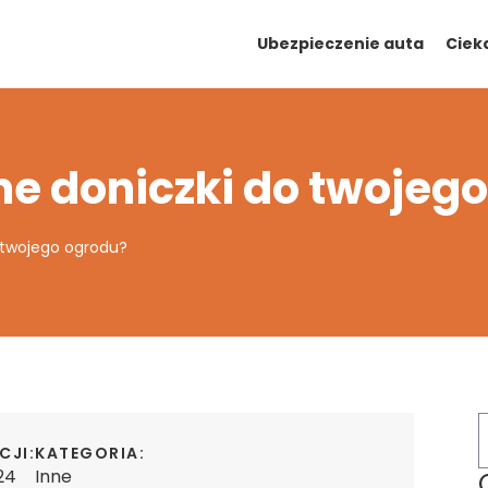
Ubezpieczenie auta
Ciek
ne doniczki do twojeg
 twojego ogrodu?
CJI:
KATEGORIA:
24
Inne