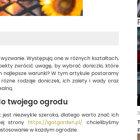
a wyzwanie. Występują one w różnych kształtach,
spekty zwrócić uwagę, by wybrać doniczki, które
om najlepsze warunki? W tym artykule postaramy
 różne rodzaje doniczek, ich zalety i wady oraz
ealną.
do twojego ogrodu
3
jest niezwykle szeroka, dlatego warto znać ich
zej strony
https://igotgarden.pl/
chcielibyśmy
zastosowanie w każdym ogrodzie.