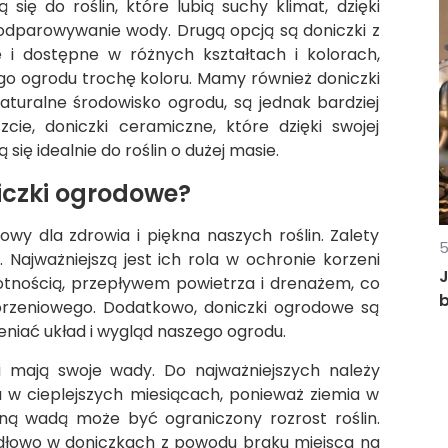
 się do roślin, które lubią suchy klimat, dzięki
 odparowywanie wody. Drugą opcją są doniczki z
e i dostępne w różnych kształtach i kolorach,
ego ogrodu trochę koloru. Mamy również doniczki
aturalne środowisko ogrodu, są jednak bardziej
ie, doniczki ceramiczne, które dzięki swojej
się idealnie do roślin o dużej masie.
iczki ogrodowe?
owy dla zdrowia i piękna naszych roślin. Zalety
5
 Najważniejszą jest ich rola w ochronie korzeni
J
lgotnością, przepływem powietrza i drenażem, co
korzeniowego. Dodatkowo, doniczki ogrodowe są
niać układ i wygląd naszego ogrodu.
ki mają swoje wady. Do najważniejszych należy
 w cieplejszych miesiącach, ponieważ ziemia w
Inną wadą może być ograniczony rozrost roślin.
widłowo w doniczkach z powodu braku miejsca na