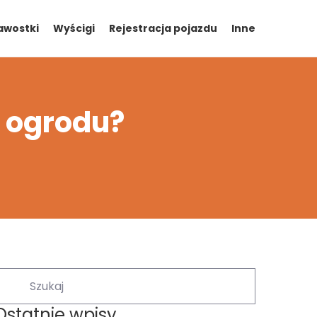
awostki
Wyścigi
Rejestracja pojazdu
Inne
o ogrodu?
Ostatnie wpisy