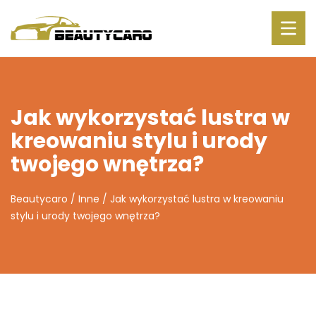
Jak wykorzystać lustra w
kreowaniu stylu i urody
twojego wnętrza?
Beautycaro
/
Inne
/
Jak wykorzystać lustra w kreowaniu
stylu i urody twojego wnętrza?